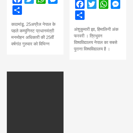
Facebook
Twitter
What
Me
Share
Share
काठमांडू. 25अप्रैल नेपाल के
अंशुकुमारी झा, हिमालिनी अंक
पहले कम्युनिस्ट प्रधानमंत्री
फरवरी । त्रिभुवन
मनमोहन अधिकारी की 25वीं
विश्वविद्यालय नेपाल का सबसे
वर्षगांठ गुरुवार को विभिन्न
पुराना विश्वविद्यालय है ।