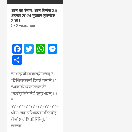
आज का पंचांग: आज दिनांक 25
अप्रैल 2024 गुरुवार शुभसंवत्
2081
2 years ago
Facebook
Twitter
WhatsApp
Messenger
Share
*नक्षत्रयोगशशिसूर्यनित्यम्,*
*तिथिवारलग्नं दिवसं नमामि।*
*आचार्यराधाकांतकृतं वै*
*करोतुपंचांगमिदं सुप्रभातम्।।
*
????????????????????
ध्येयः सदा परिभवघ्नमभीष्टदोहं
तीर्थास्पदं शिवविरिंचिनुतं
शरण्यम्।