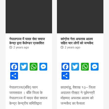
Nepal brings
news in hindi
from
नेपालगञ्ज में यादव सेवा समाज
कांग्रेस नेता अफताब आलम
केन्द्र द्वारा कैलेण्डर प्रकाशित
सहित चार लोगों को जन्मकैद
2 years ago
2 years ago
Nepal,madhes
Facebook
Twitter
WhatsApp
Messenger
Facebook
Twitter
What
Me
news,financia
Share
Share
news,loan,ban
नेपालगञ्ज/(बाँके) पवन
काठमांडू, वैशाख १३– जिला
जायसवाल । बाँके जिला के
अदालत रौतहट ने पूर्वमन्त्री
news, madhes
नेपालगञ्ज में यादव सेवा समाज
मोहम्मद अफताब आलम को
केन्द्र केन्द्रीय समितिद्वारा
जन्मकैद का फैसला