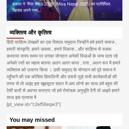
ढकाल ने 'मिस नेपाल 2026' (Miss Nepal 2026) का प्रतिष्ठित
खिताब अपने नाम...
व्यक्तित्व और कृतित्व
हिंदी साहित्य लेखकों का एक विशाल समुदाय जिन्होंने हमे हमारे समाज ,
हमारी संस्कृति, हमारे उधभव , हमारे विकास , और साहित्य से रूबरू
करवाया समय समय पर उनका योगदान अनेकों विधाओं के जन्म दाता रहे
अनेको रसों का महत्व बताया अलग अलग काल , रास , अलग रूप में हमारे
व्यक्तित्व को उजागर किया । उसी समुदाए के योगदान को पूरे समाज मे
पहुँचाने की एक कोशिश हिमालिनी और उससे जुड़े सभी कार्यकर्ताओं की
तरफ से तो आइए इस खूबसूरत सफ़र में आप लोगो का साथ हमे बहुत सी
ऐसी बातों से अवगत कराएगा जो हमे रोमांचक अनुभूति देगी तो आइये हमारे
साथ इस प्रयास में
[pt_view id=”c2ef58eqw3″]
You may missed