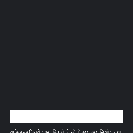
अन्तर्वार्ता
साहित्य वह जिससे सबका हित हो, लिखो तो कुछ अच्छा लिखो : आशा