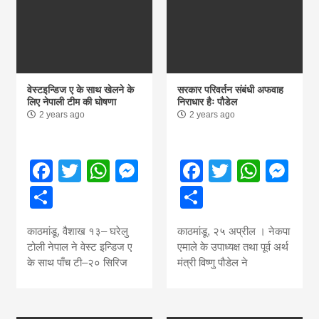
वेस्टइन्डिज ए के साथ खेलने के
सरकार परिवर्तन संबंधी अफवाह
लिए नेपाली टीम की घोषणा
निराधार हैः पौडेल
2 years ago
2 years ago
Facebook
Twitter
WhatsApp
Messenger
Facebook
Twitter
What
Me
Share
Share
काठमांडू, वैशाख १३– घरेलु
काठमांडू, २५ अप्रील । नेकपा
टोली नेपाल ने वेस्ट इन्डिज ए
एमाले के उपाध्यक्ष तथा पूर्व अर्थ
के साथ पाँच टी–२० सिरिज
मंत्री विष्णु पौडेल ने