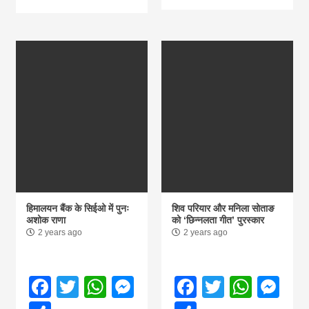
हिमालयन बैंक के सिईओ में पुनः
शिव परियार और मनिला सोताङ
अशोक राणा
को ‘छिन्नलता गीत’ पुरस्कार
2 years ago
2 years ago
Facebook
Twitter
WhatsApp
Messenger
Facebook
Twitter
What
Me