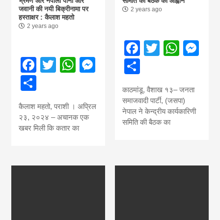
भ्रमण और नेपाली पानी और
समिति की बैठक का आह्वान
जवानी की नयी बिक्रीनामा पर
2 years ago
हस्ताक्षर : कैलाश महतो
2 years ago
Facebook
Twitter
What
Me
Facebook
Twitter
WhatsApp
Messenger
Share
Share
काठमांडू, वैशाख १३– जनता
समाजवादी पार्टी, (जसपा)
कैलाश महतो, पराशी । अप्रिल
नेपाल ने केन्द्रीय कार्यकारिणी
२३, २०२४ – अचानक एक
समिति की बैठक का
खबर मिली कि कतार का