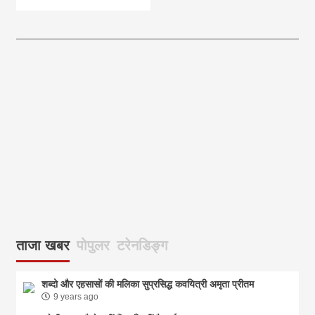
आज का पंचांग: आज दिनांक 5 अगस्त 2026 बुधवार शुभसंवत् 2083
आज
ताजा खबर
पोपुलर
टरेनडिङ्ग
शब्दो और एहसासों की मलिका सुप्रसिद्ध कवयित्री अमृता प्रीतम
9 years ago