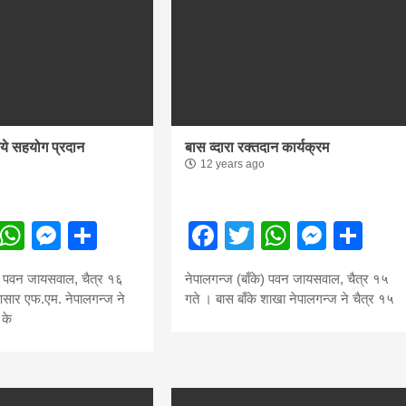
hesh
ये सहयोग प्रदान
बास व्दारा रक्तदान कार्यक्रम
12 years ago
ebook
Twitter
WhatsApp
Messenger
Share
Facebook
Twitter
WhatsA
Mess
Sh
) पवन जायसवाल, चैत्र १६
नेपालगन्ज (बाँके) पवन जायसवाल, चैत्र १५
अश्लीलता और अराजकता की बाढ
्णसार एफ.एम. नेपालगन्ज ने
गते । बास बाँके शाखा नेपालगन्ज ने चैत्र १५
 के
14 years ago
हिमालिनी डेस्क नेपाल में जितनी भी फिल्में बनती हंै, उन में 
बहुत ही कम फिल्में अपना निवेश वसूल करती हैं। फिल्म जगत
की ऐसी...