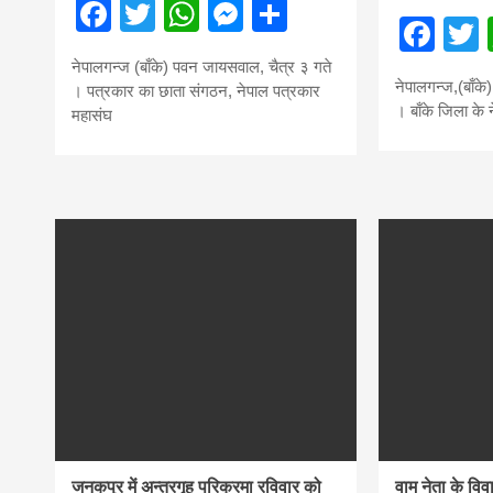
Facebook
Twitter
WhatsApp
Messenger
Share
Fac
नेपालगन्ज (बाँके) पवन जायसवाल, चैत्र ३ गते
नेपालगन्ज,(बाँक
। पत्रकार का छाता संगठन, नेपाल पत्रकार
। बाँके जिला के ने
महासंघ
जनकपुर में अन्तरगृह परिक्रमा रविवार को
वाम नेता के विव