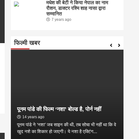
मधेश की बेटी ने किया नेपाल का नाम
राैशन, डाक्टर रश्मि शाह नासा द्वारा
सम्मानित
7 years ago
फिल्मी खबर
pp
enger
are
सब स
पूनम पांडे की फिल्म ‘नशा’ बोल्ड है, पोर्न नहीं
14
14 years ago
से
नई दि
पूनम पांडे ने ‘नशा’ जब साइन की थी, तब सोचा भी नहीं था कि वे
कहा ह
खुद नशे का शिकार हो जाएगी। ये नशा है एक्टिंग...
लोगो.