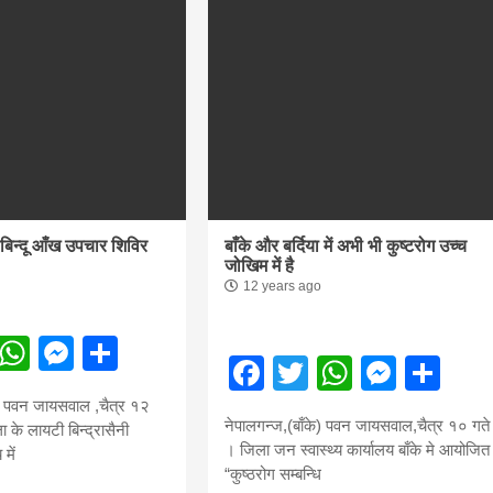
ाबिन्दू आँख उपचार शिविर
बाँके और बर्दिया में अभी भी कुष्टरोग उच्च
जोखिम में है
12 years ago
ebook
Twitter
WhatsApp
Messenger
Share
Facebook
Twitter
WhatsA
Mess
Sh
े) पवन जायसवाल ,चैत्र १२
नेपालगन्ज,(बाँके) पवन जायसवाल,चैत्र १० गते
 के लायटी बिन्द्रासैनी
। जिला जन स्वास्थ्य कार्यालय बाँके मे आयोजित
में
“कुष्ठरोग सम्बन्धि