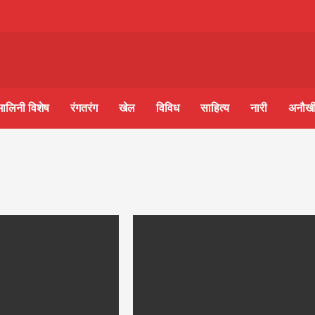
m-
S
मालिनी विशेष
रंगतरंग
खेल
विविध
साहित्य
नारी
अनौखी
ine
आज का पंचांग: आज दिनांक 6 अगस्त 2026 गुरुवार शुभसंवत् 2
lini