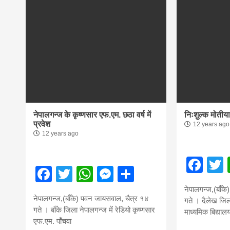
नेपालगन्ज के कृष्णसार एफ.एम. छठा वर्ष में
निःशुल्क मोतीय
प्रवेश
12 years ago
12 years ago
Fac
Facebook
Twitter
WhatsApp
Messenger
Share
नेपालगन्ज,(बाँक
नेपालगन्ज,(बाँके) पवन जायसवाल, चैत्र १४
गते । दैलेख जिला
गते । बाँके जिला नेपालगन्ज में रेडियो कृष्णसार
माध्यमिक बिद्यालय 
एफ.एम. पाँचवा