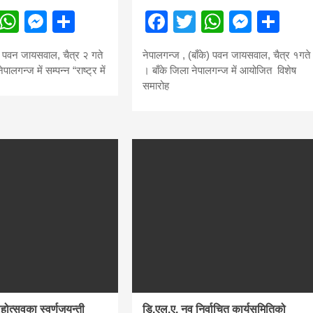
ebook
Twitter
WhatsApp
Messenger
Share
Facebook
Twitter
WhatsA
Mess
Sh
े) पवन जायसवाल, चैत्र २ गते
नेपालगन्ज , (बाँके) पवन जायसवाल, चैत्र १गते
पालगन्ज में सम्पन्न “राष्ट्र में
। बाँके जिला नेपालगन्ज में आयोजित विशेष
समारोह
ाहोत्सवका स्वर्णजयन्ती
डि.एल.ए. नव निर्वाचित कार्यसमितिको