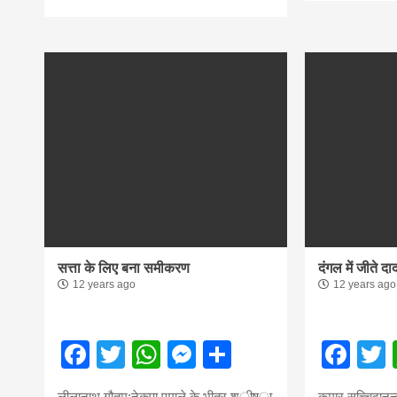
सत्ता के लिए बना समीकरण
दंगल में जीते द
12 years ago
12 years ago
Facebook
Twitter
WhatsApp
Messenger
Share
Fac
लीलानाथ गौतम:नेकपा एमाले के भीतर शर्ीष्ा
कुमार सच्चिदानन्द