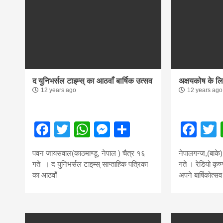
news, mad
khabar
द युनिभर्सल टाइम्स् का आठवाँ बार्षिक उत्सव
अक्षयकोष के लि
12 years ago
12 years ago
Facebook
Twitter
WhatsApp
Messenger
Share
Fac
पवन जायसवाल(काठमाण्डू, नेपाल ) चैत्र १६
नेपालगन्ज,(बाके
गते । द युनिभर्सल टाइम्स् साप्ताहिक पत्रिका
गते । रेडियो कृष
का आठवाँ
अपने बार्षिकोत्सव