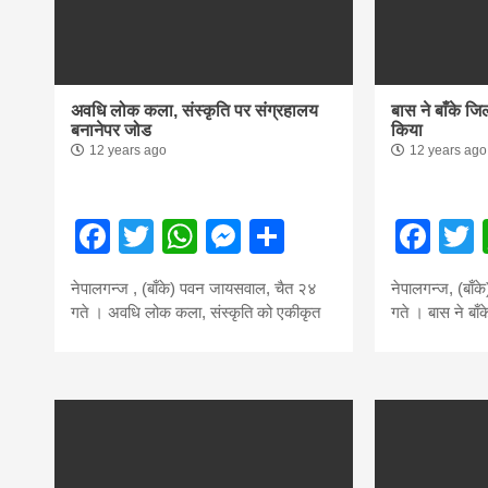
magazine o
आज का पंचांग: आज दिनांक 2 अगस्त 2026 रव
Nepal bring
अवधि लोक कला, संस्कृति पर संग्रहालय
बास ने बाँके जि
बनानेपर जोड
किया
news in hin
12 years ago
12 years ago
from
Facebook
Twitter
WhatsApp
Messenger
Share
Fac
नेपालगन्ज , (बाँके) पवन जायसवाल, चैत २४
नेपालगन्ज, (बाँ
Nepal,mad
गते । अवधि लोक कला, संस्कृति को एकीकृत
गते । बास ने बा
news,financ
news,loan,