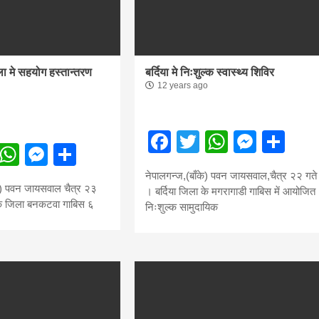
f
िवार शुभसंवत् 2083
s
ला मे सहयोग हस्तान्तरण
बर्दिया मे निःशुल्क स्वास्थ्य शिविर
12 years ago
di
Facebook
Twitter
WhatsA
Mess
Sh
ebook
Twitter
WhatsApp
Messenger
Share
नेपालगन्ज,(बाँके) पवन जायसवाल,चैत्र २२ गते
के) पवन जायसवाल चैत्र २३
। बर्दिया जिला के मगरागाडी गाबिस में आयोजित
hesh
ँके जिला बनकटवा गाबिस ६
निःशुल्क सामुदायिक
ial
bank