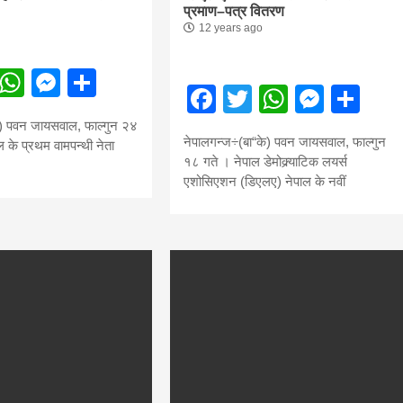
प्रमाण–पत्र वितरण
12 years ago
ebook
Twitter
WhatsApp
Messenger
Share
Facebook
Twitter
WhatsA
Mess
Sh
के) पवन जायसवाल, फाल्गुन २४
नेपालगन्ज÷(बा“के) पवन जायसवाल, फाल्गुन
 के प्रथम वामपन्थी नेता
१८ गते । नेपाल डेमोक्र्याटिक लयर्स
एशोसिएशन (डिएलए) नेपाल के नवीं