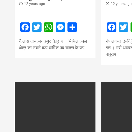
12 years ago
12 years ago
Facebook
Twitter
WhatsApp
Messenger
Share
Fac
कैलास दास,जनकपुर चैत्र १ । मिथिलाञ्चल
नेपालगन्ज ,(बाँ
क्षेत्र का सबसे बडा धार्मिक पद यात्रा के रुप
गते । भेरी अञ्चल
बाबुराम