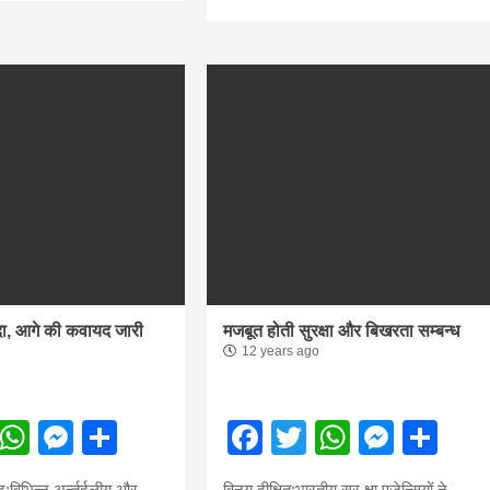
ादा, आगे की कवायद जारी
मजबूत होती सुरक्षा और बिखरता सम्बन्ध
12 years ago
ebook
Twitter
WhatsApp
Messenger
Share
Facebook
Twitter
WhatsA
Mess
Sh
:विभिन्न अर्न्तर्दलीय और
विनय दीक्षित:भारतीय सुर क्षा एजेन्सियों ने