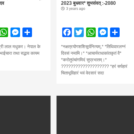
ादव
2023 बुधवार* शुभसंवत् :-2080
3 years ago
ebook
Twitter
WhatsApp
Messenger
Share
Facebook
Twitter
WhatsA
Mess
Sh
री लाल मधुकर। नेपाल के
*नक्षत्रयोगशशिसूर्यनित्यम्,* *तिथिवारलग्नं
च भाईचारा तथा सद्भाव कायम
दिवसं नमामि।* *आचार्यराधाकांतकृतं वै*
*करोतुपंचांगमिदं सुप्रभातम्।*
???????????????????? *हरं सर्पहारं
चिताभूविहारं भवं वेदसारं सदा