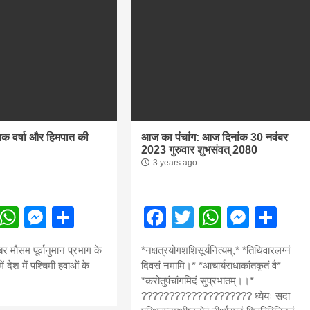
hesh
िक वर्षा और हिमपात की
आज का पंचांग: आज दिनांक 30 नवंबर
2023 गुरुवार शुभसंवत् 2080
3 years ago
ebook
Twitter
WhatsApp
Messenger
Share
Facebook
Twitter
WhatsA
Mess
Sh
बड़े अंतर से जीत हासिल करुँंगी –रेणु दाहाल
6 months ago
र मौसम पूर्वानुमान प्रभाग के
*नक्षत्रयोगशशिसूर्यनित्यम्,* *तिथिवारलग्नं
काठमांडू, फागुन ४ – चितवन क्षेत्र नम्बर ३ में प्रतिनिधिसभा
ं देश में पश्चिमी हवाओं के
दिवसं नमामि।* *आचार्यराधाकांतकृतं वै*
सदस्य के रूप में अपनी उम्मीदवारी दे चुकी रेणु दाहाल ने कहा 
*करोतुपंचांगमिदं सुप्रभातम्।।*
कि उन्हें...
???????????????????? ध्येयः सदा