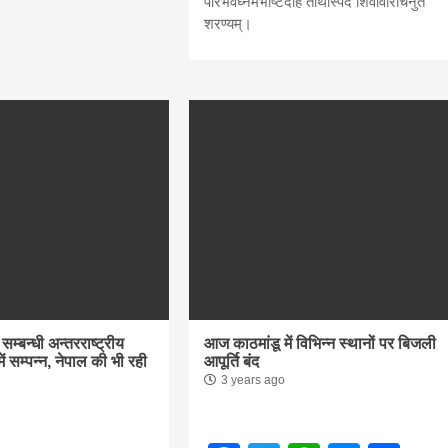
परिभवघ्नमभीष्टदोहं तीर्थास्पदं शिवविरिंचिनुतं
शरण्यम्।
सीताराम विवाह पंचमी महोत्सव के तीसरे दिन धनुष
यज्ञ का हुआ आयोजन (फोटो सहित)
3 years ago
जनकपुरधाम/मिश्री लाल मधुकर। सीताराम विवाह पंचमी
महोत्सव के तीसरे दिन जानकी मंदिर के प्रांगण में धनुष यज्ञ
आयोजित किया गया। रंगभूमि मैदान में राजा विदेह...
म्बन्धी अन्तरराष्ट्रीय
आज काठमांडू में विभिन्न स्थानों पर बिजली
ें सम्पन्न, नेपाल की भी रही
आपूर्ति बंद
3 years ago