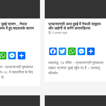
f
धवार शुभसंवत् 2083
s
का दुबई भ्रमण…नेपाल
प्रधानमन्त्री आज दुबई में नेपाली समूदाय
मय में हुए बदलावके कारण
और उद्योगी से करेंगे अन्तरक्रिया
di
3 years ago
Facebook
Twitter
WhatsA
Mess
Sh
ebook
Twitter
WhatsApp
Messenger
Share
काठमांडू, १४ मंसिर – प्रधानमन्त्री पुष्पकमल
hesh
िर –प्रधानमन्त्री पुष्पकमल
दाहाल ‘प्रचण्ड’ दुबई पहुँच गए हैं । जलवायु
ोप–२८ में सहभागिता के लिए
परिवर्तन
 से
ial
bank