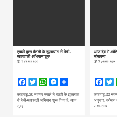
news, mad
khabar
एमाले द्वारा बैतडी के झूलाघाट से मेची-
आज देश में आंश
महाकाली अभियान शुरु
संभावना
3 years ago
3 years ago
Facebook
Twitter
WhatsApp
Messenger
Share
Fac
काठमांडू.30 नवम्बर एमाले ने बैतड़ी के झूलाघाट
काठमांडू.30 नवम्ब
से मेची-महाकाली अभियान शुरू किया है. आज
अनुसार, वर्तमान मे
सुबह
साथ-साथ