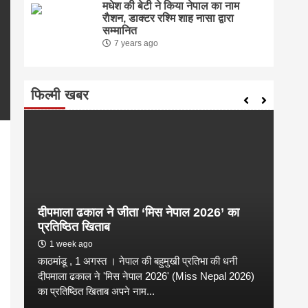
मधेश की बेटी ने किया नेपाल का नाम
राैशन, डाक्टर रश्मि शाह नासा द्वारा
सम्मानित
7 years ago
फिल्मी खबर
pp
enger
are
दीपमाला ढकाल ने जीता ‘मिस नेपाल 2026’ का
संगी
प्रतिष्ठित खिताब
कल्य
1 week ago
2 
काठमांडू , 1 अगस्त । नेपाल की बहुमुखी प्रतिभा की धनी
संगीत
है
दीपमाला ढकाल ने 'मिस नेपाल 2026' (Miss Nepal 2026)
शाम न
का प्रतिष्ठित खिताब अपने नाम...
कारण उ