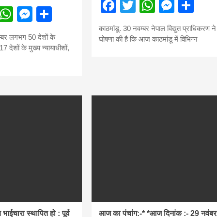
Facebook
Twitter
WhatsA
Mess
Sh
ebook
Twitter
WhatsApp
Messenger
Share
काठमांडू. 30 नवम्बर नेपाल विद्युत प्राधिकरण ने
म्बर लगभग 50 देशों के
घोषणा की है कि आज काठमांडू में विभिन्न
7 देशों के मुख्य न्यायाधीशों,
च भाईचारा स्थापित हो : पूर्व
आज का पंचांग:-* *आज दिनांक :- 29 नवंबर