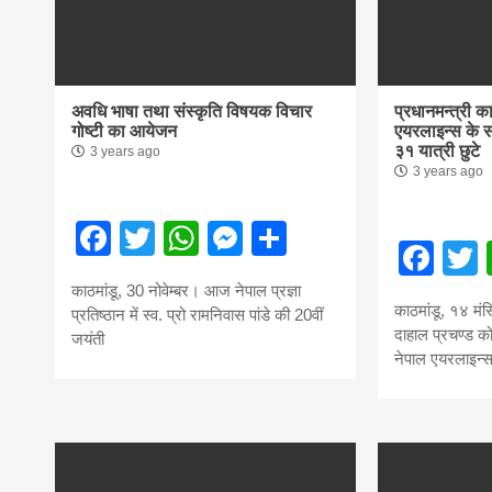
magazine o
आज का पंचांग: आज दिनांक 5 अगस्त 2026 बु
Nepal bring
अवधि भाषा तथा संस्कृति विषयक विचार
प्रधानमन्त्री 
गोष्टी का आयेजन
एयरलाइन्स के स
news in hin
३१ यात्री छुटे
3 years ago
3 years ago
from
Facebook
Twitter
WhatsApp
Messenger
Share
Fac
काठमांडू, 30 नोवेम्बर। आज नेपाल प्रज्ञा
Nepal,mad
काठमांडू, १४ मंस
प्रतिष्ठान में स्व. प्रो रामनिवास पांडे की 20वीं
दाहाल प्रचण्ड क
जयंती
नेपाल एयरलाइन्स
news,financ
news,loan,