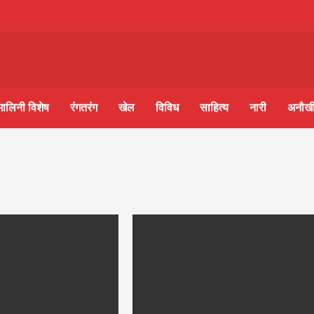
m-
S
मालिनी विशेष
रंगतरंग
खेल
विविध
साहित्य
नारी
अनौखी
ine
आज का पंचांग: आज दिनांक 9 अगस्त 2026 रविवार शुभसंवत् 2
lini