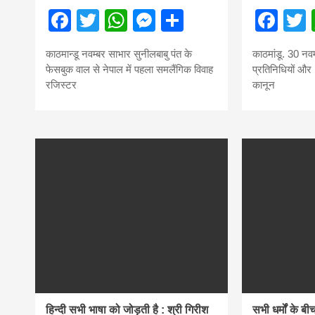
Facebook
Twitter
WhatsApp
Messenger
Share
Fac
काठमान्डू नवम्बर साभार सुनीलबाबु पंत के
काठमांडू. 30 नव
फेसबुक वाल से नेपाल में पहला समलैंगिक विवाह
प्रतिनिधियों और 1
रजिस्टर
कानून
हिन्दी सभी भाषा को जोड़ती है : श्री गिरीश
सभी धर्मों के बी