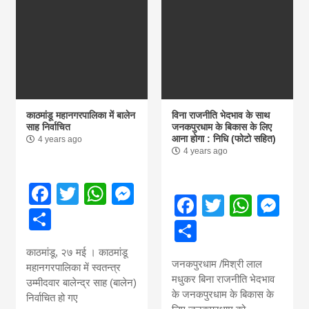
काठमांडू महानगरपालिका में बालेन
विना राजनीति भेदभाव के साथ
साह निर्वाचित
जनकपुरधाम के बिकास के लिए
आना होगा : निधि (फोटो सहित)
4 years ago
4 years ago
Facebook
Twitter
WhatsApp
Messenger
Facebook
Twitter
What
Me
Share
Share
काठमांडू, २७ मई । काठमांडू
जनकपुरधाम /मिश्री लाल
महानगरपालिका में स्वतन्त्र
मधुकर बिना राजनीति भेदभाव
उम्मीदवार बालेन्द्र साह (बालेन)
के जनकपुरधाम के बिकास के
निर्वाचित हो गए