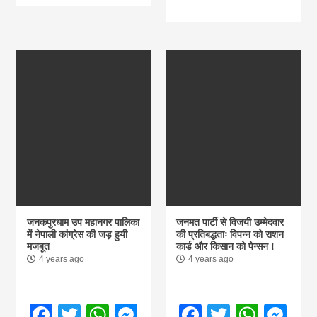
जनकपुरधाम उप महानगर पालिका
जनमत पार्टी से विजयी उम्मेदवार
में नेपाली कांग्रेस की जड़ हुयी
की प्रतिबद्धताः विपन्न को राशन
मजबूत
कार्ड और किसान को पेन्सन !
4 years ago
4 years ago
Facebook
Twitter
WhatsApp
Messenger
Facebook
Twitter
What
Me