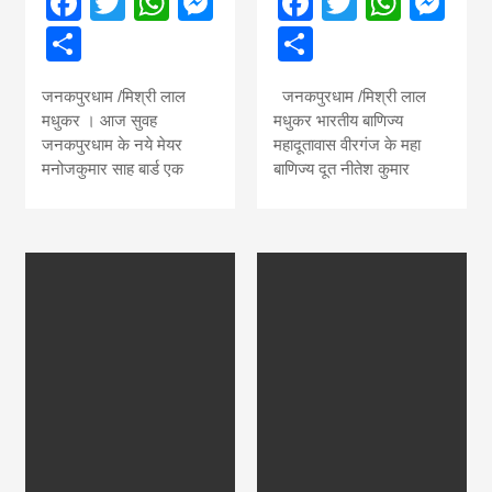
Facebook
Twitter
WhatsApp
Messenger
Facebook
Twitter
What
Me
Share
Share
जनकपुरधाम /मिश्री लाल
जनकपुरधाम /मिश्री लाल
मधुकर । आज सुवह
मधुकर भारतीय बाणिज्य
जनकपुरधाम के नये मेयर
महादूतावास वीरगंज के महा
मनोजकुमार साह बार्ड एक
बाणिज्य दूत नीतेश कुमार