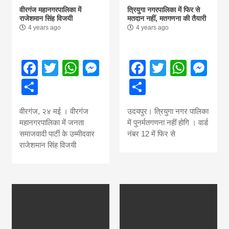
वीरगंज महानगरपालिका में
त्रियुगा नगरपालिका में फिर से
राजेशमान सिंह विजयी
मतदान नहीं, मतगणना की तैयारी
4 years ago
4 years ago
Facebook
Twitter
WhatsApp
Messenger
Facebook
Twitter
What
Me
Share
Share
वीरगंज, २४ मई । वीरगंज
उदयपुर। त्रियुगा नगर पालिका
महानगरपालिका में जनता
में पुनर्मतगणना नहीं होगि । वार्ड
समाजवादी पार्टी के उम्मीदवार
नंबर 12 में फिर से
राजेशमान सिंह विजयी