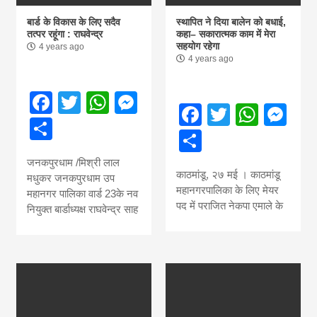
बार्ड के विकास के लिए सदैव
स्थापित ने दिया बालेन को बधाई,
तत्पर रहूंगा : राघवेन्द्र
कहा– सकारात्मक काम में मेरा
सहयोग रहेगा
4 years ago
4 years ago
Facebook
Twitter
WhatsApp
Messenger
Facebook
Twitter
What
Me
Share
Share
जनकपुरधाम /मिश्री लाल
काठमांडू, २७ मई । काठमांडू
मधुकर जनकपुरधाम उप
महानगरपालिका के लिए मेयर
महानगर पालिका वार्ड 23के नव
पद में पराजित नेकपा एमाले के
नियुक्त बार्डाध्यक्ष राघवेन्द्र साह