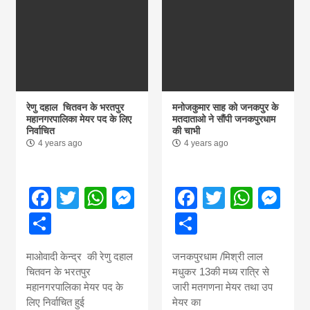
रेणु दहाल चितवन के भरतपुर
मनोजकुमार साह को जनकपुर के
महानगरपालिका मेयर पद के लिए
मतदाताओ ने सौंपी जनकपुरधाम
निर्वाचित
की चाभी
4 years ago
4 years ago
Facebook
Twitter
WhatsApp
Messenger
Facebook
Twitter
What
Me
Share
Share
माओवादी केन्द्र की रेणु दहाल
जनकपुरधाम /मिश्री लाल
चितवन के भरतपुर
मधुकर 13की मध्य रात्रि से
महानगरपालिका मेयर पद के
जारी मतगणना मेयर तथा उप
लिए निर्वाचित हुई
मेयर का