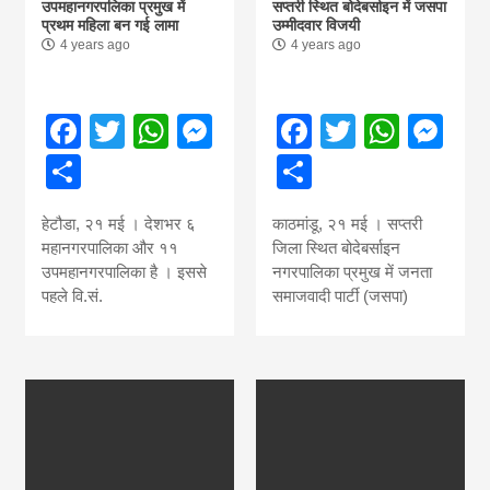
उपमहानगरपलिका प्रमुख में
सप्तरी स्थित बोदेबर्साइन में जसपा
प्रथम महिला बन गई लामा
उम्मीदवार विजयी
4 years ago
4 years ago
Facebook
Twitter
WhatsApp
Messenger
Facebook
Twitter
What
Me
Share
Share
हेटौडा, २१ मई । देशभर ६
काठमांडू, २१ मई । सप्तरी
महानगरपालिका और ११
जिला स्थित बोदेबर्साइन
उपमहानगरपालिका है । इससे
नगरपालिका प्रमुख में जनता
पहले वि.सं.
समाजवादी पार्टी (जसपा)