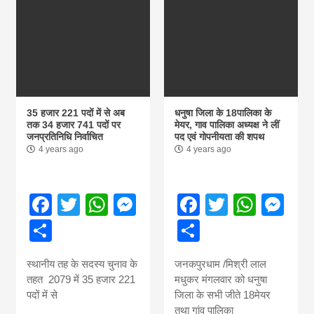
35 हजार 221 पदों में से अब
धनुषा जिला के 18पालिका के
तक 34 हजार 741 पदों पर
मेयर, गाव पालिका अध्यक्ष ने लीं
जनप्रतिनिधि निर्वाचित
पद एवं गोपनीयता की शपथ
4 years ago
4 years ago
Facebook
Twitter
WhatsApp
Messenger
Facebook
Twitter
What
Me
Share
Share
स्थानीय तह के सदस्य चुनाव के
जनकपुरधाम /मिश्री लाल
तहत 2079 में 35 हजार 221
मधुकर मंगलवार को धनुषा
पदों में से
जिला के सभी जीते 18मेयर
तथा गांव पालिका