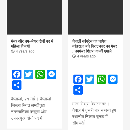
मेयर और उप–मेयर दोनों पद में
नेपाली कांग्रेस का नागेश
महिला विजयी
कोइराला बने बिराटनगर का मेयर
, उपमेयर शिल्पा कार्की एमाले
4 years ago
4 years ago
Facebook
Twitter
WhatsApp
Messenger
Facebook
Twitter
What
Me
Share
Share
कैलाली, २१ मई । कैलाली
माला मिश्रा बिराटनगर ।
जिल्ला स्थित लम्कीचुहा
नेपाल में दूसरी बार सम्पन्न हुए
नगरपालिका प्रमुख और
स्थानीय निकाय चुनाव में
उपप्रमुख दोनों पद में
सीमावर्ती