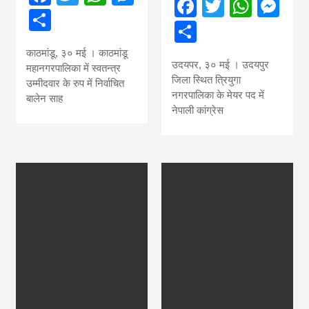
Facebook
Twitter
What
Me
news, madhes
Share
Share
khabar
काठमांडू, ३० मई । काठमांडू
उदयपर, ३० मई । उदयपुर
महानगरपालिका में स्वतन्त्र
जिला स्थित त्रियुगा
उम्मीदवार के रुप में निर्वाचित
नगरपालिका के मेयर पद में
बालेन साह
नेपाली कांग्रेस