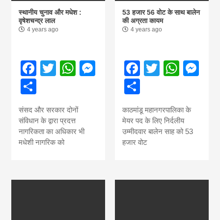
स्थानीय चुनाव और मधेश :
53 हजार 56 वोट के साथ बालेन
वृषेशचन्द्र लाल
की अग्रता कायम
4 years ago
4 years ago
Facebook
Twitter
WhatsApp
Messenger
Facebook
Twitter
What
Me
Share
Share
संसद और सरकार दोनों
काठमांडू महानगरपालिका के
संविधान के द्वारा प्रदत्त
मेयर पद के लिए निर्दलीय
नागरिकता का अधिकार भी
उम्मीदवार बालेन साह को 53
मधेशी नागरिक को
हजार वोट