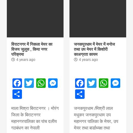
विराटनगर में निकला मेयर का
जनकपुरधाम में मेयर में मनोज
विजय जुलूस , किया नगर
तथा उप मेयर में किशोरी
परिक्रमा
काअग्रता कायम
4 years ago
4 years ago
Facebook
Twitter
WhatsApp
Messenger
Facebook
Twitter
What
Me
Share
Share
माला मिश्रा बिराटनगर । मोरंग
जनकपुरधाम /मिश्री लाल
जिला के बिराटनगर
मधुकर जनकपुरधाम उप
महानगरपालिका का पांच दलीय
महानगर पालिका के मेयर, उप
गठबंधन का नेपाली
मेयर तथा बार्डाध्यक्ष तथा